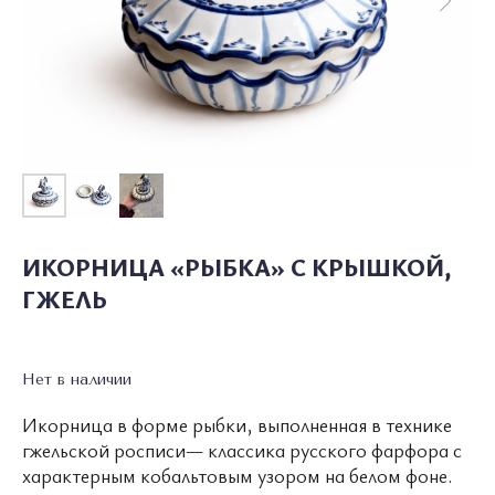
ИКОРНИЦА «РЫБКА» С КРЫШКОЙ,
О ПОЛКЕ
КАТАЛОГ
СОТРУДНИЧЕСТВО
ГЖЕЛЬ
УСЛОВИЯ ИСПОЛЬЗОВАНИЯ
ПОЛИТИКА КОНФИДЕНЦИАЛЬНОСТИ
Нет в наличии
Икорница в форме рыбки, выполненная в технике
© 2026 ВСЕ ПРАВА ЗАЩИЩЕНЫ
MADE BY LUXURY
гжельской росписи— классика русского фарфора с
MARKETING
WONDERLAND
характерным кобальтовым узором на белом фоне.