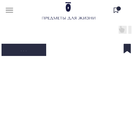
. . .