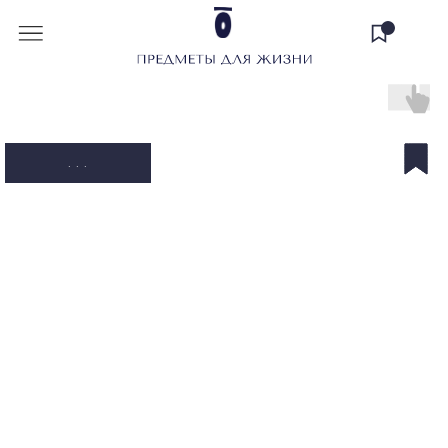
. . .