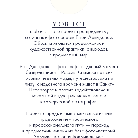
Y.OBJECT
y.object — это проект про предметы,
созданные фотографом Яной Давыдовой.
Объекты являются продолжением
художественной практики, с выходом
в предметный мир.
Яна Давыдова — фотограф, на данный момент
О ПОЛКЕ
КАТАЛОГ
СОТРУДНИЧЕСТВО
базирующийся в России. Снимала на всех
главных неделях моды, путешествовала по
миру, с недавнего времени живёт в Санкт-
УСЛОВИЯ ИСПОЛЬЗОВАНИЯ
Петербурге и плотно задействована в
ПОЛИТИКА КОНФИДЕНЦИАЛЬНОСТИ
локальной индустрии медиа, кино и
коммерческой фотографии.
© 2026 ВСЕ ПРАВА ЗАЩИЩЕНЫ
Проект с предметами является логичным
MADE BY LUXURY
MARKETING
продолжением творческого
WONDERLAND
и профессионального пути — переход
в предметный дизайн на базе фото-историй.
Задумка, которая формировалась