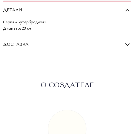
ДЕТАЛИ
Серия «Бутербродная»
Диаметр: 23 см
ДОСТАВКА
Стоимость доставки рассчитывается при оформлении заказа,
бесплатно — от 50 000 ₽ (кроме экспресс). Срок зависит от региона, в
среднем — 2–3 дня.
Самовывоз: Москва, Калашный пер., 5.
О СОЗДАТЕЛЕ