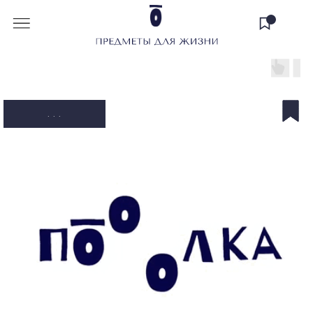
. . .