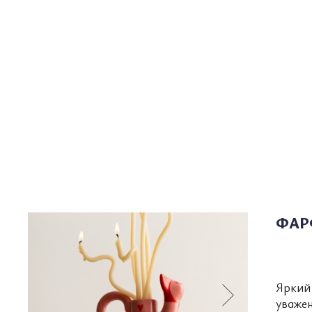
ФАР
Яркий 
уваже