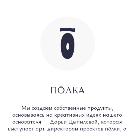
небольших объектов, которые становятся
частью повседневной жизни. В линейке есть
как постоянные позиции, так и
лимитированные дропы. Все продукты пōлки
мы создаём в тесном диалоге с локальными
производствами и ремесленниками, уделяя
внимание идее, качеству исполнения и
истории каждого объекта.
О ПОЛКЕ
КАТАЛОГ
СОТРУДНИЧЕСТВО
УСЛОВИЯ ИСПОЛЬЗОВАНИЯ
ПОЛИТИКА КОНФИДЕНЦИАЛЬНОСТИ