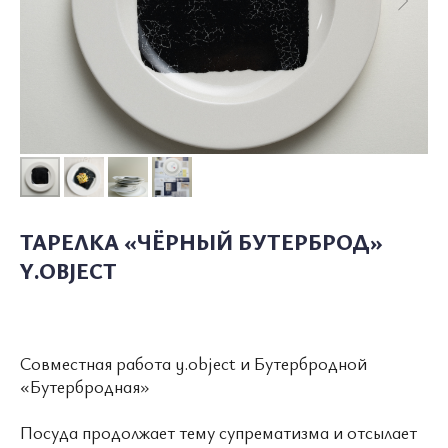
ТАРЕЛКА «ЧЁРНЫЙ БУТЕРБРОД»
О ПОЛКЕ
КАТАЛОГ
СОТРУДНИЧЕСТВО
Y.OBJECT
УСЛОВИЯ ИСПОЛЬЗОВАНИЯ
ПОЛИТИКА КОНФИДЕНЦИАЛЬНОСТИ
Совместная работа y.object и Бутербродной
© 2026 ВСЕ ПРАВА ЗАЩИЩЕНЫ
«Бутербродная»
MADE BY LUXURY
MARKETING
WONDERLAND
Посуда продолжает тему супрематизма и отсылает