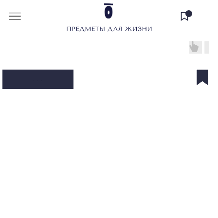
. . .