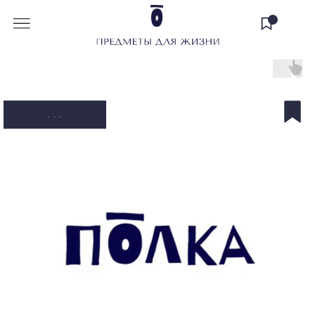
. . .