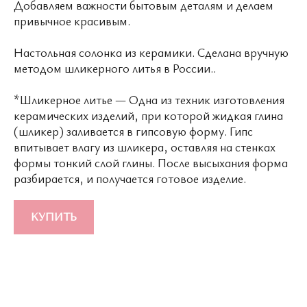
Добавляем важности бытовым деталям и делаем
привычное красивым.
© 2026 ВСЕ ПРАВА ЗАЩИЩЕНЫ
MADE BY LUXURY
Настольная солонка из керамики. Сделана вручную
MARKETING
WONDERLAND
методом шликерного литья в России..
*Шликерное литье — Одна из техник изготовления
керамических изделий, при которой жидкая глина
(шликер) заливается в гипсовую форму. Гипс
впитывает влагу из шликера, оставляя на стенках
формы тонкий слой глины. После высыхания форма
разбирается, и получается готовое изделие.
КУПИТЬ