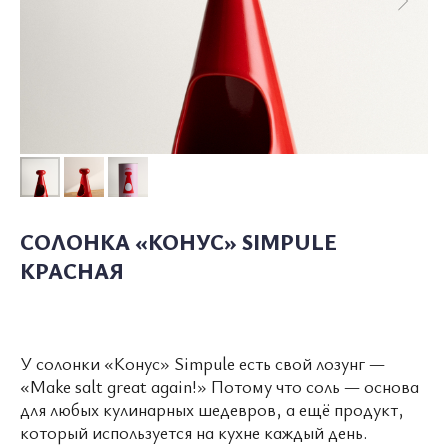
СОЛОНКА «КОНУС» SIMPULE
КРАСНАЯ
У солонки «Конус» Simpule есть свой лозунг —
О ПОЛКЕ
КАТАЛОГ
СОТРУДНИЧЕСТВО
«Make salt great again!» Потому что соль — основа
для любых кулинарных шедевров, а ещё продукт,
УСЛОВИЯ ИСПОЛЬЗОВАНИЯ
который используется на кухне каждый день.
ПОЛИТИКА КОНФИДЕНЦИАЛЬНОСТИ