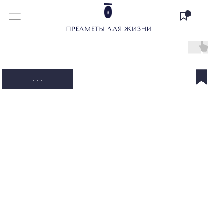
. . .