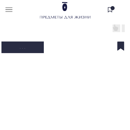
. . .