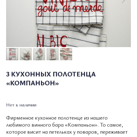
О ПОЛКЕ
КАТАЛОГ
СОТРУДНИЧЕСТВО
3 КУХОННЫХ ПОЛОТЕНЦА
«КОМПАНЬОН»
УСЛОВИЯ ИСПОЛЬЗОВАНИЯ
ПОЛИТИКА КОНФИДЕНЦИАЛЬНОСТИ
Нет в наличии
© 2026 ВСЕ ПРАВА ЗАЩИЩЕНЫ
MADE BY LUXURY
MARKETING
Фирменное кухонное полотенце из нашего
WONDERLAND
любимого винного бара «Компаньон». То самое,
которое висит на петельках у поваров, переживает