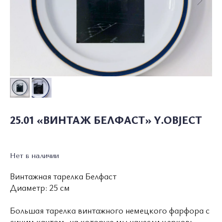
О ПОЛКЕ
КАТАЛОГ
СОТРУДНИЧЕСТВО
25.01 «ВИНТАЖ БЕЛФАСТ» Y.OBJECT
УСЛОВИЯ ИСПОЛЬЗОВАНИЯ
ПОЛИТИКА КОНФИДЕНЦИАЛЬНОСТИ
Нет в наличии
Винтажная тарелка Белфаст
© 2026 ВСЕ ПРАВА ЗАЩИЩЕНЫ
MADE BY LUXURY
MARKETING
Диаметр: 25 см
WONDERLAND
Большая тарелка винтажного немецкого фарфора с
синим кантом, на которую мы нанесли церковь,