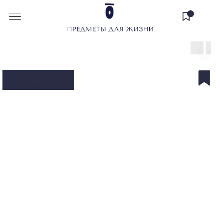
. . .