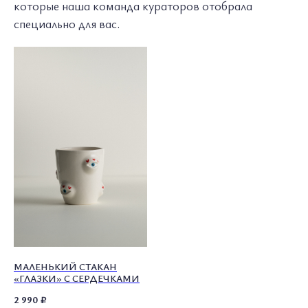
которые наша команда кураторов отобрала
специально для вас.
О ПОЛКЕ
КАТАЛОГ
СОТРУДНИЧЕСТВО
УСЛОВИЯ ИСПОЛЬЗОВАНИЯ
ПОЛИТИКА КОНФИДЕНЦИАЛЬНОСТИ
МАЛЕНЬКИЙ СТАКАН
«ГЛАЗКИ» С СЕРДЕЧКАМИ
© 2026 ВСЕ ПРАВА ЗАЩИЩЕНЫ
MADE BY LUXURY
MARKETING
WONDERLAND
2 990
₽