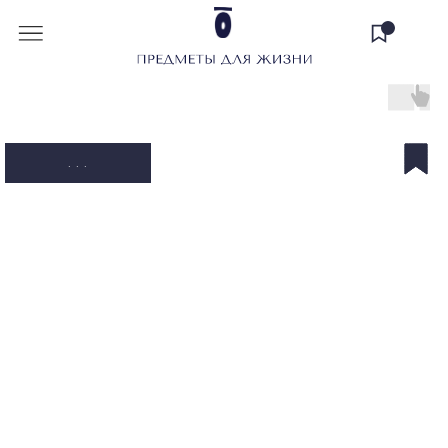
. . .