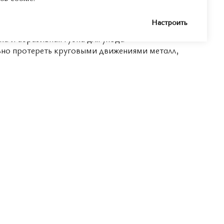
с на металлический в характерном стиле.
Настроить
ка и абразивная губка для ухода
ьно протереть круговыми движениями металл,
однородно матовой.
бокс.