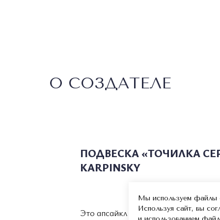
О СОЗДАТЕЛЕ
ПОДВЕСКА «ТОЧИЛКА СЕ
KARPINSKY
Мы используем файлы c
Используя сайт, вы со
Это апсайкл точилки, форма котор
и использованием файл