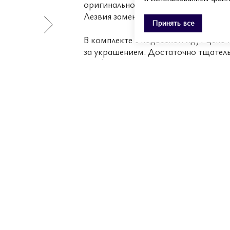
оригинальное лезвие, заменив корпу
Лезвия заменяемы.
Принять все
В комплекте с подвеской идут цепоч
за украшением. Достаточно тщател
что бы сделать поверхность снова 
Украшение упаковано в фирменный 
КУПИТЬ
ДРУГИЕ ПРЕДМЕТЫ