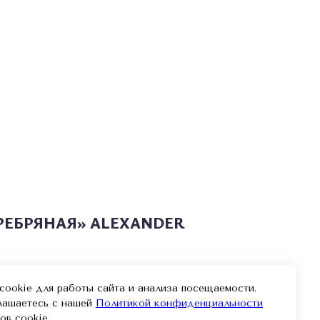
РЕБРЯНАЯ» ALEXANDER
ookie для работы сайта и анализа посещаемости.
глашаетесь с нашей
Политикой конфиденциальности
ой давно нам знакома. Мы сохранили
ов cookie.