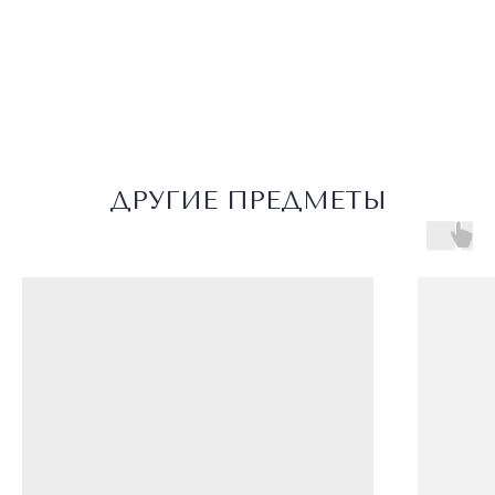
О ПОЛКЕ
КАТАЛОГ
СОТРУДНИЧЕСТВО
УСЛОВИЯ ИСПОЛЬЗОВАНИЯ
ПОЛИТИКА КОНФИДЕНЦИАЛЬНОСТИ
© 2026 ВСЕ ПРАВА ЗАЩИЩЕНЫ
MADE BY LUXURY
ДРУГИЕ ПРЕДМЕТЫ
MARKETING
WONDERLAND