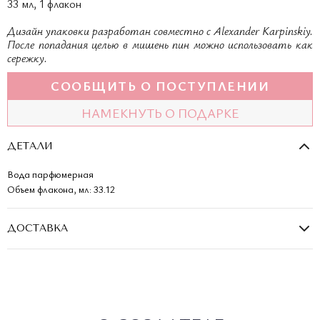
33 мл, 1 флакон
Дизайн упаковки разработан совместно с Alexander Karpinskiy.
После попадания целью в мишень пин можно использовать как
сережку.
СООБЩИТЬ О ПОСТУПЛЕНИИ
НАМЕКНУТЬ О ПОДАРКЕ
ДЕТАЛИ
Вода парфюмерная
Объем флакона, мл: 33.12
ДОСТАВКА
Стоимость доставки рассчитывается при оформлении заказа,
бесплатно — от 50 000 ₽ (кроме экспресс). Срок зависит от региона, в
среднем — 2–3 дня.
Самовывоз: Москва, Калашный пер., 5.